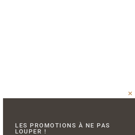
Cl
thi
mo
LES PROMOTIONS À NE PAS
LOUPER !