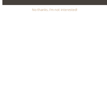
No thanks, I’m not interested!
Bienvenue au
Salon de Sandie
,
salon de Coiffure à
Citers
, situé entre
Lure
et
Luxeuil-les-Bains
, où nous
vous proposons un service complet de
coiffure pour
hommes
,
femmes et enfants
.