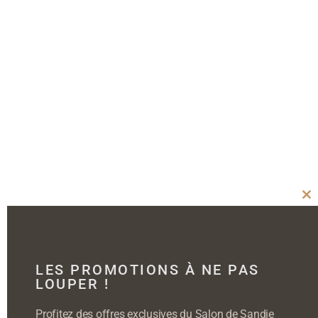
Cl
thi
mo
LES PROMOTIONS À NE PAS
LOUPER !
Profitez des offres exclusives du Salon de Sandie