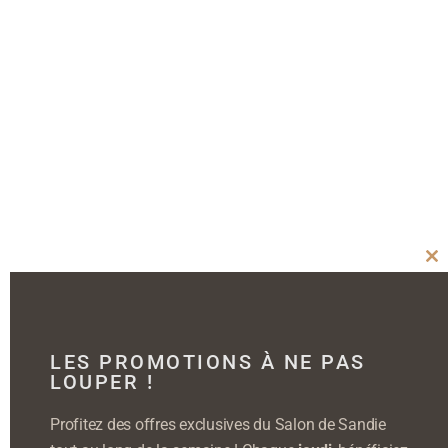
Cl
thi
mo
LES PROMOTIONS À NE PAS
LOUPER !
Profitez des offres exclusives du Salon de Sandie