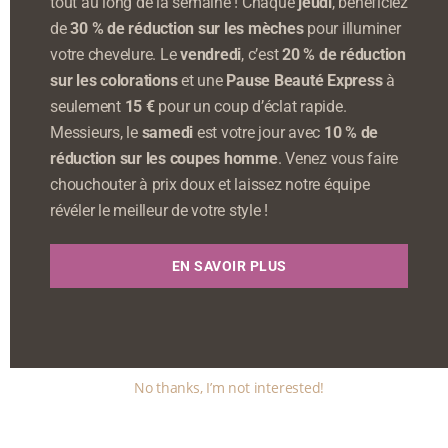
tout au long de la semaine ! Chaque
jeudi
, bénéficiez
de
30 % de réduction sur les mèches
pour illuminer
votre chevelure. Le
vendredi
, c’est
20 % de réduction
sur les colorations
et une
Pause Beauté Express
à
seulement
15 €
pour un coup d’éclat rapide.
Messieurs, le
samedi
est votre jour avec
10 % de
réduction sur les coupes homme
. Venez vous faire
chouchouter à prix doux et laissez notre équipe
révéler le meilleur de votre style !
EN SAVOIR PLUS
No thanks, I’m not interested!