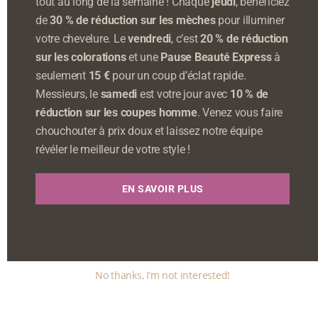
tout au long de la semaine ! Chaque
jeudi
, bénéficiez
de
30 % de réduction sur les mèches
pour illuminer
votre chevelure. Le
vendredi
, c’est
20 % de réduction
sur les colorations
et une
Pause Beauté Express
à
seulement
15 €
pour un coup d’éclat rapide.
Messieurs, le
samedi
est votre jour avec
10 % de
réduction sur les coupes homme
. Venez vous faire
chouchouter à prix doux et laissez notre équipe
révéler le meilleur de votre style !
EN SAVOIR PLUS
No thanks, I’m not interested!