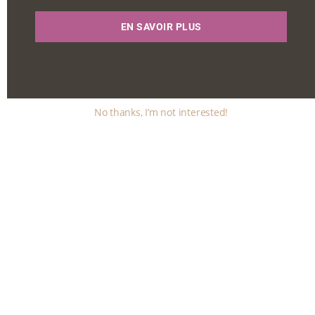
EN SAVOIR PLUS
No thanks, I’m not interested!