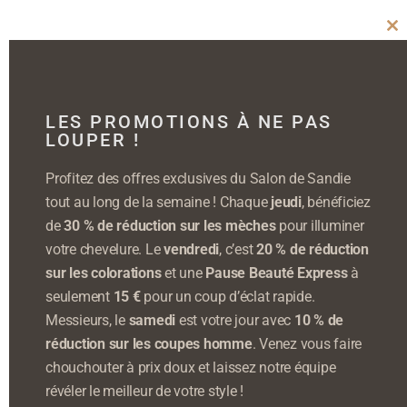
Cl
thi
mo
LES PROMOTIONS À NE PAS
LOUPER !
Profitez des offres exclusives du Salon de Sandie
tout au long de la semaine ! Chaque
jeudi
, bénéficiez
de
30 % de réduction sur les mèches
pour illuminer
votre chevelure. Le
vendredi
, c’est
20 % de réduction
sur les colorations
et une
Pause Beauté Express
à
seulement
15 €
pour un coup d’éclat rapide.
Messieurs, le
samedi
est votre jour avec
10 % de
réduction sur les coupes homme
. Venez vous faire
chouchouter à prix doux et laissez notre équipe
révéler le meilleur de votre style !