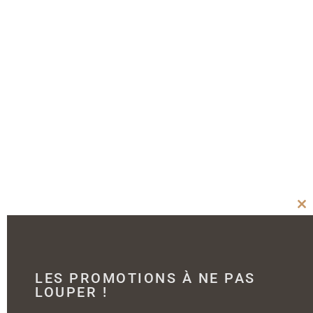
Cl
thi
mo
LES PROMOTIONS À NE PAS
LOUPER !