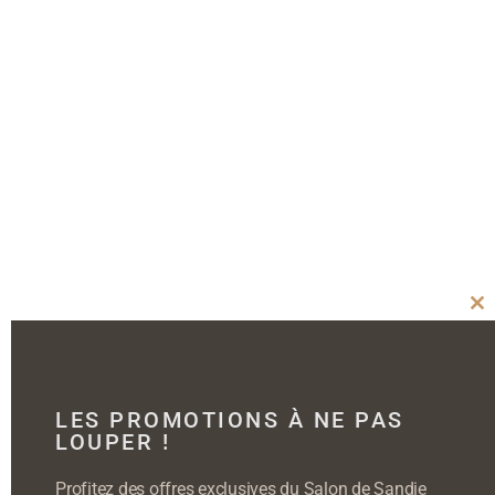
Cl
thi
mo
LES PROMOTIONS À NE PAS
LOUPER !
Profitez des offres exclusives du Salon de Sandie