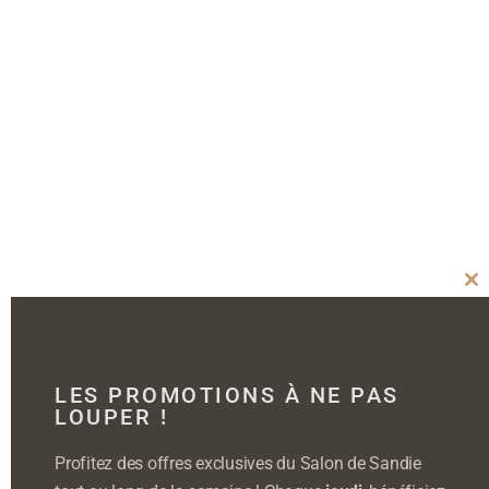
Cl
thi
mo
LES PROMOTIONS À NE PAS
LOUPER !
Profitez des offres exclusives du Salon de Sandie