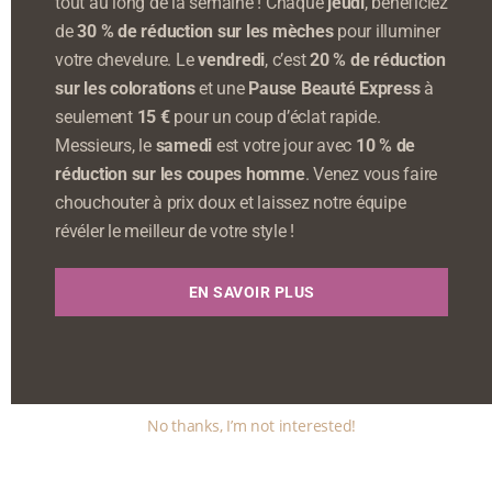
tout au long de la semaine ! Chaque
jeudi
, bénéficiez
de
30 % de réduction sur les mèches
pour illuminer
votre chevelure. Le
vendredi
, c’est
20 % de réduction
sur les colorations
et une
Pause Beauté Express
à
seulement
15 €
pour un coup d’éclat rapide.
Messieurs, le
samedi
est votre jour avec
10 % de
réduction sur les coupes homme
. Venez vous faire
chouchouter à prix doux et laissez notre équipe
révéler le meilleur de votre style !
EN SAVOIR PLUS
No thanks, I’m not interested!