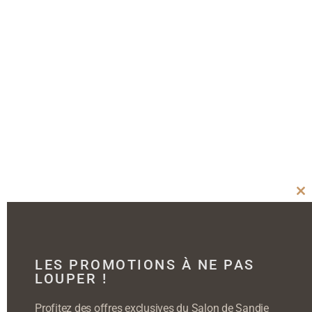
Cl
thi
mo
LES PROMOTIONS À NE PAS
LOUPER !
Profitez des offres exclusives du Salon de Sandie