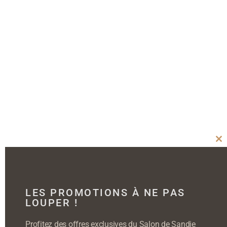
Cl
thi
mo
LES PROMOTIONS À NE PAS
LOUPER !
Profitez des offres exclusives du Salon de Sandie