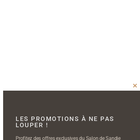
Cl
thi
mo
LES PROMOTIONS À NE PAS
LOUPER !
Profitez des offres exclusives du Salon de Sandie