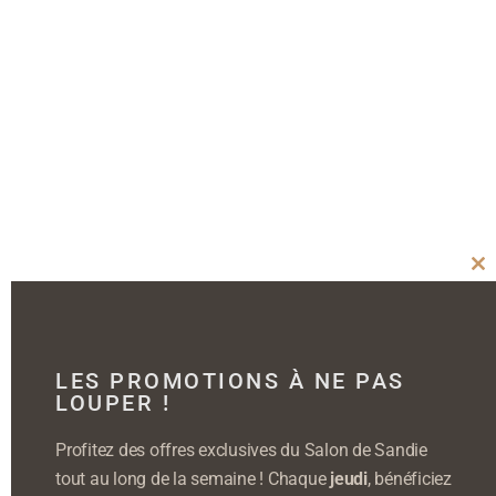
Cl
thi
mo
LES PROMOTIONS À NE PAS
LOUPER !
Profitez des offres exclusives du Salon de Sandie
tout au long de la semaine ! Chaque
jeudi
, bénéficiez