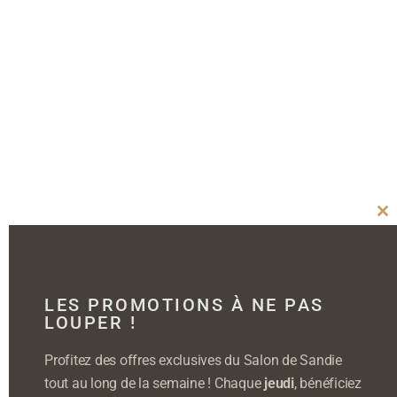
Cl
thi
mo
LES PROMOTIONS À NE PAS
LOUPER !
Profitez des offres exclusives du Salon de Sandie
tout au long de la semaine ! Chaque
jeudi
, bénéficiez