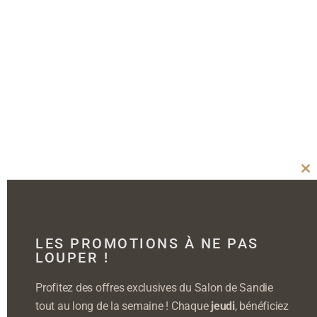
Cl
thi
mo
LES PROMOTIONS À NE PAS
LOUPER !
Profitez des offres exclusives du Salon de Sandie
tout au long de la semaine ! Chaque
jeudi
, bénéficiez