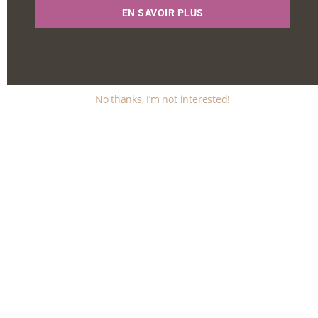
EN SAVOIR PLUS
No thanks, I’m not interested!