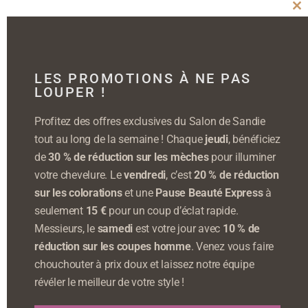
Cl
thi
mo
LES PROMOTIONS À NE PAS
LOUPER !
Profitez des offres exclusives du Salon de Sandie
tout au long de la semaine ! Chaque
jeudi
, bénéficiez
de
30 % de réduction sur les mèches
pour illuminer
votre chevelure. Le
vendredi
, c’est
20 % de réduction
sur les colorations
et une
Pause Beauté Express
à
seulement
15 €
pour un coup d’éclat rapide.
Messieurs, le
samedi
est votre jour avec
10 % de
réduction sur les coupes homme
. Venez vous faire
chouchouter à prix doux et laissez notre équipe
révéler le meilleur de votre style !