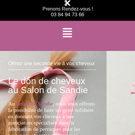
Prenons Rendez-vous !
03 84 94 73 66
Offrez une seconde vie à vos cheveux
Le don de cheveux
au Salon de Sandie
Au
Salon de Sandie
, nous vous offrons
la possibilité de faire un geste solidaire
en donnant vos cheveux à une
association spécialisée dans la
fabrication de perruques pour les