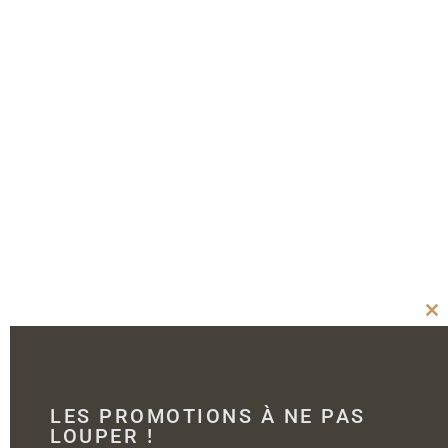
Cl
thi
mo
LES PROMOTIONS À NE PAS
LOUPER !